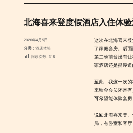
北海喜来登度假酒店入住体验
发
2026年4月5日
这次在北海喜来登
布
分
分类：
酒店体验
了家庭套房。后面
于
类
阅读次数:
318
第二晚前台没有让
家酒店还是挺厚道
至此，我这一次的
来钛金会员还是有
可希望能体验套房
说回北海喜来登。
局，有卧室和客厅