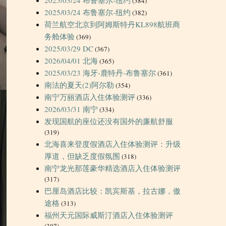
(384)
2025/03/24 布鲁塞尔-纽约
(382)
荷兰航空北京到阿姆斯特丹KL898航班商
务舱体验
(369)
2025/03/29 DC
(367)
2026/04/01 北海
(365)
2025/03/23 海牙-鹿特丹-布鲁塞尔
(361)
南法的夏天(2)阿尔勒
(354)
南宁万丽酒店入住体验测评
(336)
2026/03/31 南宁
(334)
发现国航的座位还没有国外的廉航舒服
(319)
北海喜来登度假酒店入住体验测评：升级
厚道，但缺乏度假氛围
(318)
南宁龙光那莲豪华精选酒店入住体验测评
(317)
巴厘岛酒店比较：凯宾斯基，拉古娜，傲
途格
(313)
福州天元国际威斯汀酒店入住体验测评
(307)