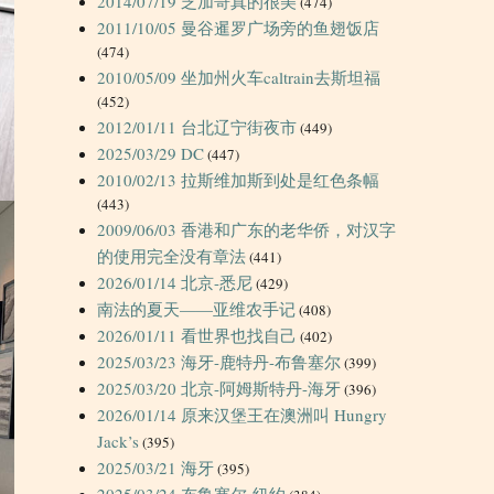
2014/07/19 芝加哥真的很美
(474)
2011/10/05 曼谷暹罗广场旁的鱼翅饭店
(474)
2010/05/09 坐加州火车caltrain去斯坦福
(452)
2012/01/11 台北辽宁街夜市
(449)
2025/03/29 DC
(447)
2010/02/13 拉斯维加斯到处是红色条幅
(443)
2009/06/03 香港和广东的老华侨，对汉字
的使用完全没有章法
(441)
2026/01/14 北京-悉尼
(429)
南法的夏天——亚维农手记
(408)
2026/01/11 看世界也找自己
(402)
2025/03/23 海牙-鹿特丹-布鲁塞尔
(399)
2025/03/20 北京-阿姆斯特丹-海牙
(396)
2026/01/14 原来汉堡王在澳洲叫 Hungry
Jack’s
(395)
2025/03/21 海牙
(395)
2025/03/24 布鲁塞尔-纽约