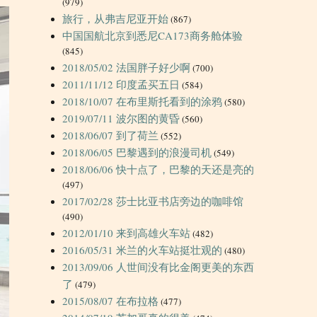
(979)
旅行，从弗吉尼亚开始
(867)
中国国航北京到悉尼CA173商务舱体验
(845)
2018/05/02 法国胖子好少啊
(700)
2011/11/12 印度孟买五日
(584)
2018/10/07 在布里斯托看到的涂鸦
(580)
2019/07/11 波尔图的黄昏
(560)
2018/06/07 到了荷兰
(552)
2018/06/05 巴黎遇到的浪漫司机
(549)
2018/06/06 快十点了，巴黎的天还是亮的
(497)
2017/02/28 莎士比亚书店旁边的咖啡馆
(490)
2012/01/10 来到高雄火车站
(482)
2016/05/31 米兰的火车站挺壮观的
(480)
2013/09/06 人世间没有比金阁更美的东西
了
(479)
2015/08/07 在布拉格
(477)