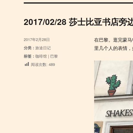
2017/02/28 莎士比亚书店
发
2017年2月28日
在巴黎。逛完蒙马
布
分
分类：
旅途日记
里几个人的表情，
于
类
标
标签：
咖啡馆
|
巴黎
签
阅读次数:
489