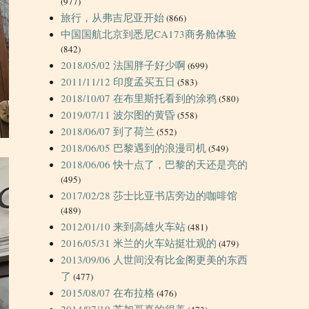
(977)
旅行，从弗吉尼亚开始
(866)
中国国航北京到悉尼CA173商务舱体验
(842)
2018/05/02 法国胖子好少啊
(699)
2011/11/12 印度孟买五日
(583)
2018/10/07 在布里斯托看到的涂鸦
(580)
2019/07/11 波尔图的黄昏
(558)
2018/06/07 到了荷兰
(552)
2018/06/05 巴黎遇到的浪漫司机
(549)
2018/06/06 快十点了，巴黎的天还是亮的
(495)
2017/02/28 莎士比亚书店旁边的咖啡馆
(489)
2012/01/10 来到高雄火车站
(481)
2016/05/31 米兰的火车站挺壮观的
(479)
2013/09/06 人世间没有比金阁更美的东西
了
(477)
2015/08/07 在布拉格
(476)
2014/07/19 芝加哥真的很美