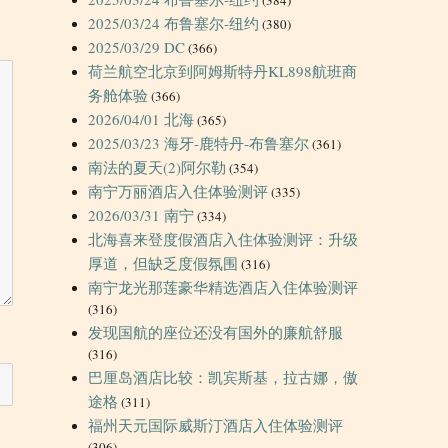
2025/03/24 布鲁塞尔-纽约
(380)
2025/03/29 DC
(366)
荷兰航空北京到阿姆斯特丹KL898航班商
务舱体验
(366)
2026/04/01 北海
(365)
2025/03/23 海牙-鹿特丹-布鲁塞尔
(361)
南法的夏天(2)阿尔勒
(354)
南宁万丽酒店入住体验测评
(335)
2026/03/31 南宁
(334)
北海喜来登度假酒店入住体验测评：升级
厚道，但缺乏度假氛围
(316)
南宁龙光那莲豪华精选酒店入住体验测评
(316)
发现国航的座位还没有国外的廉航舒服
(316)
巴厘岛酒店比较：凯宾斯基，拉古娜，傲
途格
(311)
福州天元国际威斯汀酒店入住体验测评
(306)