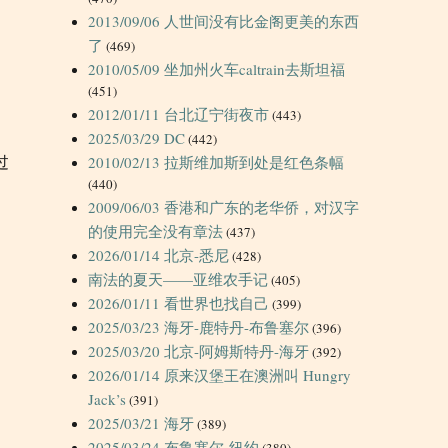
2013/09/06 人世间没有比金阁更美的东西
了
(469)
2010/05/09 坐加州火车caltrain去斯坦福
(451)
2012/01/11 台北辽宁街夜市
(443)
2025/03/29 DC
(442)
过
2010/02/13 拉斯维加斯到处是红色条幅
(440)
2009/06/03 香港和广东的老华侨，对汉字
的使用完全没有章法
(437)
2026/01/14 北京-悉尼
(428)
南法的夏天——亚维农手记
(405)
2026/01/11 看世界也找自己
(399)
2025/03/23 海牙-鹿特丹-布鲁塞尔
(396)
2025/03/20 北京-阿姆斯特丹-海牙
(392)
2026/01/14 原来汉堡王在澳洲叫 Hungry
Jack’s
(391)
2025/03/21 海牙
(389)
2025/03/24 布鲁塞尔-纽约
(380)