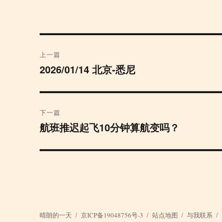
文
上一篇
章
2026/01/14 北京-悉尼
上
篇
导
文
航
章：
下一篇
航班推迟起飞10分钟算航变吗？
下
篇
文
章：
晴朗的一天
京ICP备19048756号-3
站点地图
与我联系