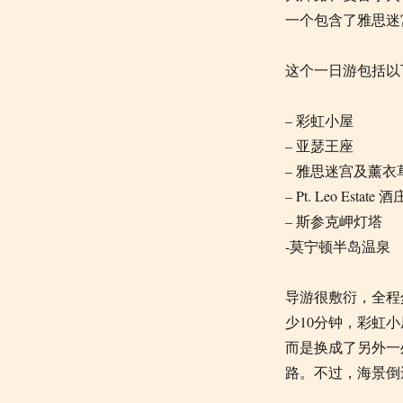
一个包含了雅思迷
这个一日游包括以
– 彩虹小屋
– 亚瑟王座
– 雅思迷宫及薰衣
– Pt. Leo Estate
酒
– 斯参克岬灯塔
-莫宁顿半岛温泉
导游很敷衍，全程
少10分钟，彩虹
而是换成了另外一
路。不过，海景倒