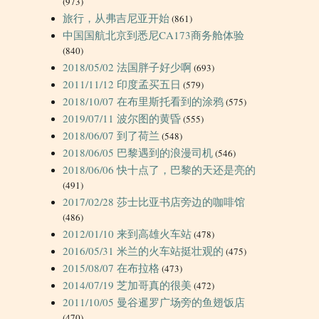
(973)
旅行，从弗吉尼亚开始
(861)
中国国航北京到悉尼CA173商务舱体验
(840)
2018/05/02 法国胖子好少啊
(693)
2011/11/12 印度孟买五日
(579)
2018/10/07 在布里斯托看到的涂鸦
(575)
2019/07/11 波尔图的黄昏
(555)
2018/06/07 到了荷兰
(548)
2018/06/05 巴黎遇到的浪漫司机
(546)
2018/06/06 快十点了，巴黎的天还是亮的
(491)
2017/02/28 莎士比亚书店旁边的咖啡馆
(486)
2012/01/10 来到高雄火车站
(478)
2016/05/31 米兰的火车站挺壮观的
(475)
2015/08/07 在布拉格
(473)
2014/07/19 芝加哥真的很美
(472)
2011/10/05 曼谷暹罗广场旁的鱼翅饭店
(470)