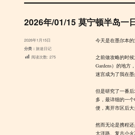
2026年/01/15 莫宁顿半岛一
发
2026年1月15日
今天是在墨尔本的
布
分
分类：
旅途日记
于
类
阅读次数:
275
之前做攻略的时候意外发
Gardens）的
迷宫成为了我在墨
但是研究了一番后
多，最详细的一个
便，离开市区后大
然而无论是携程还是客路
大洋路、复古小火