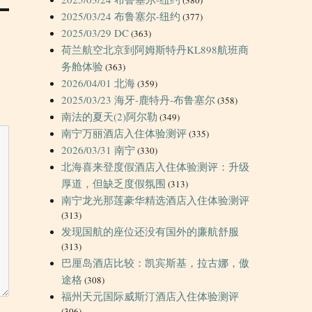
2025/03/24 布鲁塞尔-纽约
(377)
2025/03/29 DC
(363)
荷兰航空北京到阿姆斯特丹KL898航班商
务舱体验
(363)
2026/04/01 北海
(359)
2025/03/23 海牙-鹿特丹-布鲁塞尔
(358)
南法的夏天(2)阿尔勒
(349)
南宁万丽酒店入住体验测评
(335)
2026/03/31 南宁
(330)
北海喜来登度假酒店入住体验测评：升级
厚道，但缺乏度假氛围
(313)
南宁龙光那莲豪华精选酒店入住体验测评
(313)
发现国航的座位还没有国外的廉航舒服
(313)
巴厘岛酒店比较：凯宾斯基，拉古娜，傲
途格
(308)
福州天元国际威斯汀酒店入住体验测评
(306)