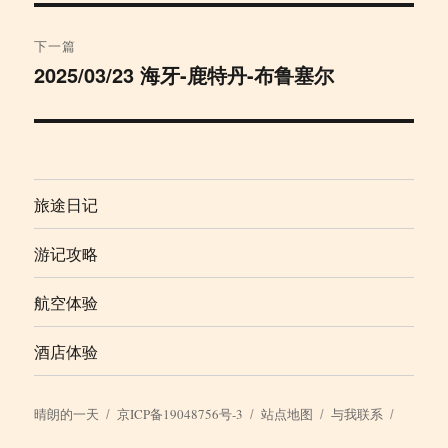
航
章：
下一篇
2025/03/23 海牙-鹿特丹-布鲁塞尔
下
篇
文
章：
旅途日记
游记攻略
航空体验
酒店体验
晴朗的一天
京ICP备19048756号-3
站点地图
与我联系