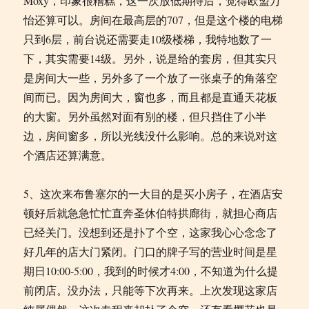
Moxy，印象很糟糕，这一次放低期待后，觉得欧盟万
怡还算可以。房间在最高层的707，但是这个楼的电梯
只到6层，前台说还需要走10级楼梯，我特地数了一
下，其实需要14级。另外，说是给的套房，但其实只
是房间大一些，另外多了一个放了一张桌子的角落空
间而已。因为房间大，窗也多，而且都是直通天花板
的大窗。另外虽然对面有别的楼，但只挡住了小半
边，房间窗多，所以光线没什么影响。总的来说对这
个酒店还算满意。
5、这次来布鲁塞尔的一大目的是买小房子，在酒店安
顿好后就急急忙忙直奔圣休伯特拱廊街，就担心商店
已经关门。没想到还是扑了个空，这家我心心念念了
好几年的店大门紧闭。门口的牌子写的营业时间是星
期日10:00-5:00，我到的时候才4:00，不知道为什么提
前闭店。没办法，只能等下次再来。上次发现这家店