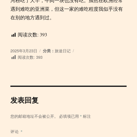
河粉吃了大半，牛肉一块也没有吃。虽然在欧洲经常
遇到难吃的亚洲菜，但这一家的难吃程度我似乎没有
在别的地方遇到过。
阅读次数:
393
发
分
2025年3月23日
分类：
旅途日记
布
类
阅读次数:
393
于
发表回复
您的邮箱地址不会被公开。
必填项已用
*
标注
评论
*