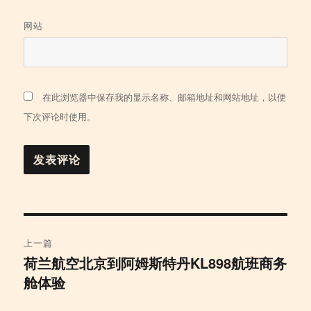
网站
在此浏览器中保存我的显示名称、邮箱地址和网站地址，以便
下次评论时使用。
文
上一篇
章
荷兰航空北京到阿姆斯特丹KL898航班商务
上
舱体验
篇
导
文