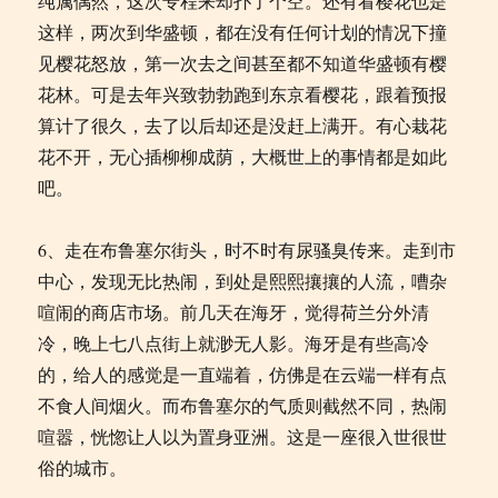
纯属偶然，这次专程来却扑了个空。还有看樱花也是
这样，两次到华盛顿，都在没有任何计划的情况下撞
见樱花怒放，第一次去之间甚至都不知道华盛顿有樱
花林。可是去年兴致勃勃跑到东京看樱花，跟着预报
算计了很久，去了以后却还是没赶上满开。有心栽花
花不开，无心插柳柳成荫，大概世上的事情都是如此
吧。
6、走在布鲁塞尔街头，时不时有尿骚臭传来。走到市
中心，发现无比热闹，到处是熙熙攘攘的人流，嘈杂
喧闹的商店市场。前几天在海牙，觉得荷兰分外清
冷，晚上七八点街上就渺无人影。海牙是有些高冷
的，给人的感觉是一直端着，仿佛是在云端一样有点
不食人间烟火。而布鲁塞尔的气质则截然不同，热闹
喧嚣，恍惚让人以为置身亚洲。这是一座很入世很世
俗的城市。