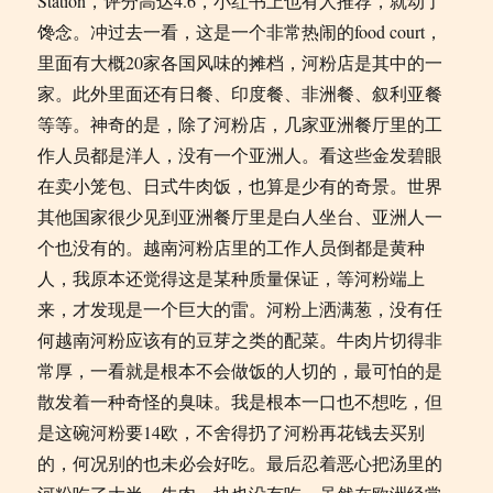
Station
，评分高达
4.6
，小红书上也有人推荐，就动了
馋念。冲过去一看，这是一个非常热闹的
food court
，
里面有大概
20
家各国风味的摊档，河粉店是其中的一
家。此外里面还有日餐、印度餐、非洲餐、叙利亚餐
等等。神奇的是，除了河粉店，几家亚洲餐厅里的工
作人员都是洋人，没有一个亚洲人。看这些金发碧眼
在卖小笼包、日式牛肉饭，也算是少有的奇景。世界
其他国家很少见到亚洲餐厅里是白人坐台、亚洲人一
个也没有的。越南河粉店里的工作人员倒都是黄种
人，我原本还觉得这是某种质量保证，等河粉端上
来，才发现是一个巨大的雷。河粉上洒满葱，没有任
何越南河粉应该有的豆芽之类的配菜。牛肉片切得非
常厚，一看就是根本不会做饭的人切的，最可怕的是
散发着一种奇怪的臭味。我是根本一口也不想吃，但
是这碗河粉要
14
欧，不舍得扔了河粉再花钱去买别
的，何况别的也未必会好吃。最后忍着恶心把汤里的