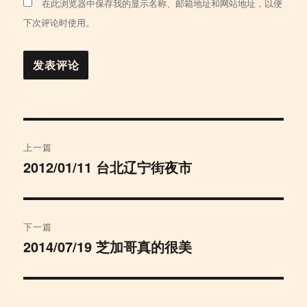
在此浏览器中保存我的显示名称、邮箱地址和网站地址，以便
下次评论时使用。
文
上一篇
章
2012/01/11 台北辽宁街夜市
上
篇
导
文
航
章：
下一篇
2014/07/19 芝加哥真的很美
下
篇
文
章：