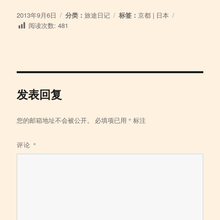
发
分
标
2013年9月6日
分类：
旅途日记
标签：
京都
|
日本
布
类
签
阅读次数:
481
于
发表回复
您的邮箱地址不会被公开。
必填项已用
*
标注
评论
*