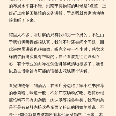
的布展水平都不错。到南宁博物馆的时候是2点整，正
好赶上南越国展馆的义务讲解，于是我就兴趣勃勃地
跟着听了下来。
馆里人不多，听讲解的只有我和另一个男的，不过由
于我们俩听得都很认真，我时不时还会问个问题，因
此讲解员讲得也很细致。听完全程一个小时，感觉这
样的讲解确实挺有帮助的，自己看展览往往囫囵吞
枣，有个专业的向导在旁边讲解就清晰很多了，准备
以后去博物馆有可能的话都去花钱请个讲解。
看完博物馆回到酒店，在酒店旁边吃了家小红书推荐
的卷筒粉，味道一般，不如广东肠粉好吃。卷筒粉根
据馅料不同有肉杂肠、肉沫肠等很多种类，我问肉杂
是不是有猪肝内脏这些东西？粉店的阿姨笑着说，不
是~~~肉杂就是肉沫加所有其他蔬菜馅料（玉米、木