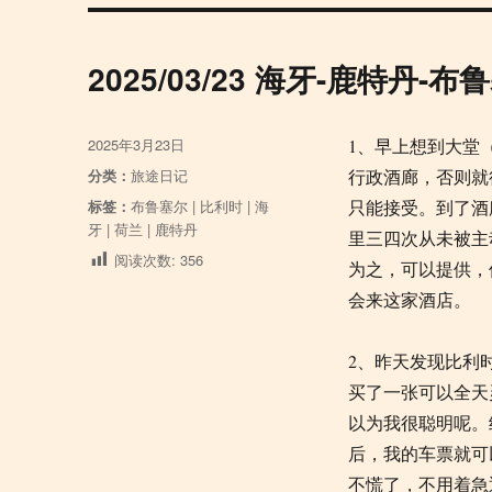
2025/03/23 海牙-鹿特丹-布
发
2025年3月23日
1、早上想到大堂
布
分
分类：
旅途日记
行政酒廊，否则就
于
类
标
标签：
布鲁塞尔
|
比利时
|
海
只能接受。到了酒
签
牙
|
荷兰
|
鹿特丹
里三四次从未被主
阅读次数:
356
为之，可以提供，
会来这家酒店。
2、昨天发现比利
买了一张可以全天
以为我很聪明呢。
后，我的车票就可
不慌了，不用着急