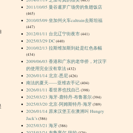
2011/10/05 曼谷暹罗广场旁的鱼翅饭店
(465)
2010/05/09 坐加州火车caltrain去斯坦福
(447)
伯
2012/01/11 台北辽宁街夜市
(441)
2025/03/29 DC
(440)
2010/02/13 拉斯维加斯到处是红色条幅
(434)
2009/06/03 香港和广东的老华侨，对汉字
的使用完全没有章法
(432)
2026/01/14 北京-悉尼
(426)
南法的夏天——亚维农手记
(404)
2026/01/11 看世界也找自己
(398)
2025/03/23 海牙-鹿特丹-布鲁塞尔
(394)
2025/03/20 北京-阿姆斯特丹-海牙
(389)
是
2026/01/14 原来汉堡王在澳洲叫 Hungry
Jack’s
(386)
2025/03/21 海牙
(386)
2025/03/24 布鲁塞尔-纽约
(379)