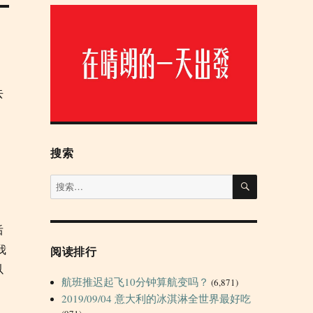
去
搜索
搜
搜
索
索：
后
我
阅读排行
以
航班推迟起飞10分钟算航变吗？
(6,871)
2019/09/04 意大利的冰淇淋全世界最好吃