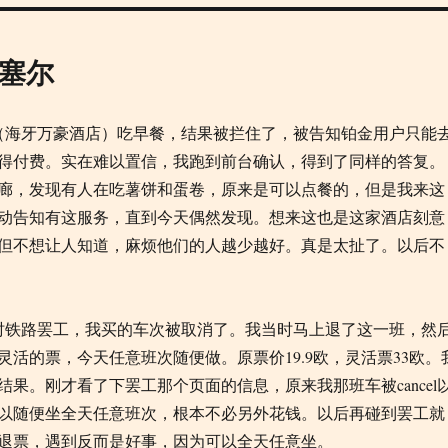
鲁塞尔
（海牙万豪酒店）吃早餐，结果被拦住了，被告知铂金用户只能
得付费。实在难以置信，我跑到前台确认，得到了同样的答复。
廊，发现有人在吃薯饼和蛋卷，原来是可以点餐的，但是我来这
动告知有这服务，直到今天偶然发现。想来这也是这家酒店刻意
但不想让人知道，麻烦他们的人越少越好。真是太扯了。以后不
时铁路罢工，我买的车次被取消了。我当时马上退了这一班，然
灵活的票，今天任意班次随便做。原票价19.9欧，灵活票33欧。
结果。刚才看了下罢工那个页面的信息，原来我那班车被cancel
以随便坐全天任意班次，根本不必另外花钱。以后再碰到罢工就
退票，遇到反而是好事，因为可以全天任意坐。