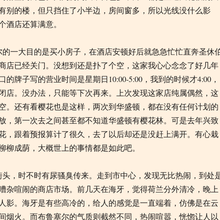
有别的楼，但只挡住了小半边，房间窗多，所以光线没什么影
个酒店还算满意。
尔的一大目的是买小房子，在酒店安顿好后就急急忙忙直奔圣休
商店已经关门。没想到还是扑了个空，这家我心心念念了好几年
的牌子写的营业时间是星期日10:00-5:00，我到的时候才4:00，
闭店。没办法，只能等下次再来。上次发现这家店纯属偶然，这
空。还有看樱花也是这样，两次到华盛顿，都在没有任何计划的
放，第一次去之间甚至都不知道华盛顿有樱花林。可是去年兴致
花，跟着预报算计了很久，去了以后却还是没赶上满开。有心栽
柳柳成荫，大概世上的事情都是如此吧。
街头，时不时有尿骚臭传来。走到市中心，发现无比热闹，到处
嘈杂喧闹的商店市场。前几天在海牙，觉得荷兰分外清冷，晚上
人影。海牙是有些高冷的，给人的感觉是一直端着，仿佛是在云
间烟火。而布鲁塞尔的气质则截然不同，热闹喧嚣，恍惚让人以