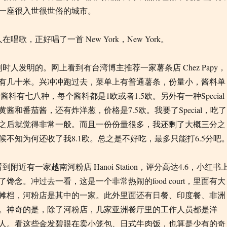
一座很入世很世俗的城市。
唱歌，正好唱了一首 New York，New York。
时人发明的。网上看到有台湾博主推荐一家薯条店 Chez Papy，
有几十米。兴冲冲跑过去，菜单上有普通薯条，份量小，酱料单
，酱料有七八种，每个酱料都是1欧或者1.5欧。另外有一种Special
酱和番茄酱，还有炸洋葱，价格是7.5欧。我要了Special，吃了
之后就觉得非常一般。而且一份份量很多，我还剩了大概三分之
候不知为何还收了我8.1欧。总之是不好吃，最多只能打6.5分吧
看到附近有一家越南河粉店
Hanoi Station
，评分高达
4.6
，小红书
了馋念。冲过去一看，这是一个非常热闹的
food court
，里面有大
摊档，河粉店是其中的一家。此外里面还有日餐、印度餐、非洲
。神奇的是，除了河粉店，几家亚洲餐厅里的工作人员都是洋
人。看这些金发碧眼在卖小笼包、日式牛肉饭，也算是少有的奇