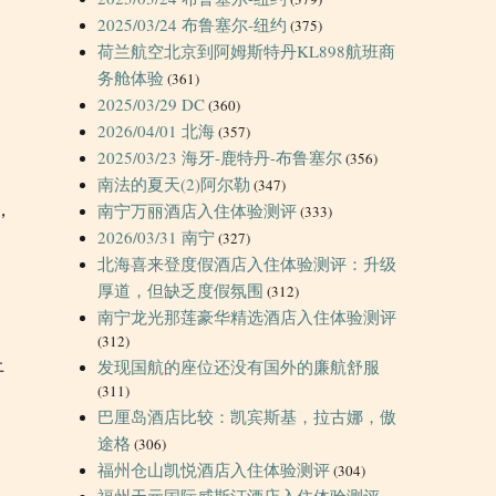
2025/03/24 布鲁塞尔-纽约
(375)
荷兰航空北京到阿姆斯特丹KL898航班商
务舱体验
(361)
2025/03/29 DC
(360)
2026/04/01 北海
(357)
2025/03/23 海牙-鹿特丹-布鲁塞尔
(356)
南法的夏天(2)阿尔勒
(347)
，
南宁万丽酒店入住体验测评
(333)
2026/03/31 南宁
(327)
北海喜来登度假酒店入住体验测评：升级
厚道，但缺乏度假氛围
(312)
。
南宁龙光那莲豪华精选酒店入住体验测评
(312)
上
发现国航的座位还没有国外的廉航舒服
(311)
巴厘岛酒店比较：凯宾斯基，拉古娜，傲
途格
(306)
福州仓山凯悦酒店入住体验测评
(304)
福州天元国际威斯汀酒店入住体验测评