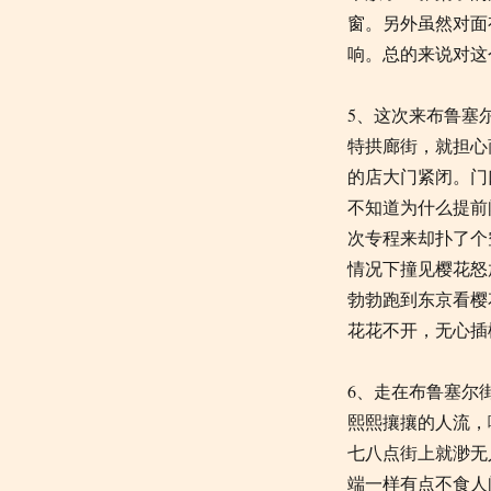
窗。另外虽然对面
响。总的来说对这
5、这次来布鲁塞
特拱廊街，就担心
的店大门紧闭。门口
不知道为什么提前
次专程来却扑了个
情况下撞见樱花怒
勃勃跑到东京看樱
花花不开，无心插
6、走在布鲁塞尔
熙熙攘攘的人流，
七八点街上就渺无
端一样有点不食人