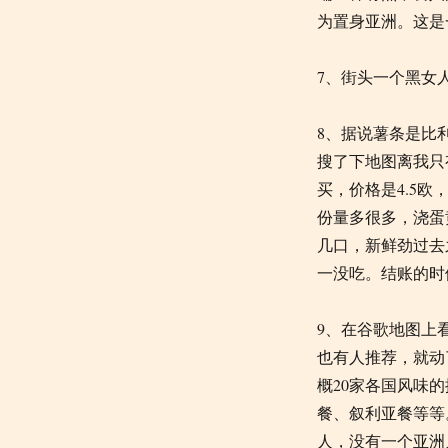
为置身亚洲。这是
7、街头一个黑女人在
8、据说薯条是比利
搜了下地图离我只
买，价格是4.5欧
份量多很多，浇蛋黄
几口，新鲜劲过去
一没吃。结账的时
9
、在谷歌地图上
也有人推荐，就动
概
20
家各国风味的
餐、叙利亚餐等等
人，没有一个亚洲