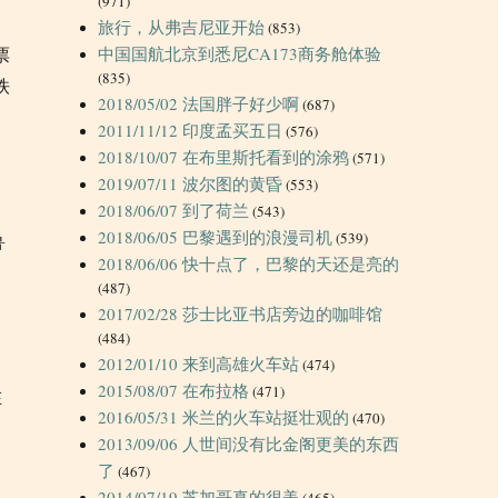
(971)
旅行，从弗吉尼亚开始
(853)
票
中国国航北京到悉尼CA173商务舱体验
(835)
铁
2018/05/02 法国胖子好少啊
(687)
，
2011/11/12 印度孟买五日
(576)
2018/10/07 在布里斯托看到的涂鸦
(571)
2019/07/11 波尔图的黄昏
(553)
2018/06/07 到了荷兰
(543)
2018/06/05 巴黎遇到的浪漫司机
(539)
鲁
2018/06/06 快十点了，巴黎的天还是亮的
(487)
2017/02/28 莎士比亚书店旁边的咖啡馆
(484)
2012/01/10 来到高雄火车站
(474)
2015/08/07 在布拉格
(471)
在
2016/05/31 米兰的火车站挺壮观的
(470)
2013/09/06 人世间没有比金阁更美的东西
了
(467)
2014/07/19 芝加哥真的很美
(465)