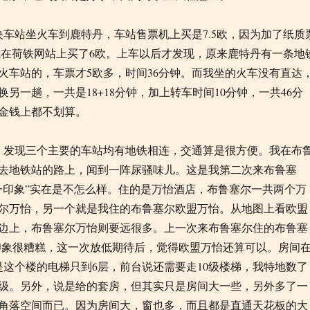
央车站坐火车到鹿特丹，车站售票机上买是7.5欧，因为加了纸质
我就在荷铁网站上买了6欧。上车以后才发现，原来鹿特丹有一条地
火车站的，车票才5欧多，时间36分钟。而我坐的火车没有直达
，再换另一趟，一共是18+18分钟，加上转车时间10分钟，一共46分
金钱上都不划算。
，发现三个主要的车站均有地铁相连，交通算是很方便。我在布
去地铁站的路上，闻到一阵尿骚味儿。这是我第二次来布鲁塞
一印象”实在是不怎么样。住的是万怡酒店，布鲁塞尔一共两个万
尔万怡，另一个就是我住的布鲁塞尔欧盟万怡。从地图上看欧盟
边上，布鲁塞尔万怡则要远很多。上一次来布鲁塞尔住的布鲁塞
，印象很糟糕，这一次放低期待后，觉得欧盟万怡还算可以。房间
但是这个楼的电梯只到6层，前台说还需要走10级楼梯，我特地数了
4级。另外，说是给的套房，但其实只是房间大一些，另外多了一
角落空间而已。因为房间大，窗也多，而且都是直通天花板的大