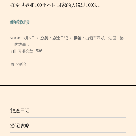
在全世界和100个不同国家的人说过100次。
“2018/06/05 巴黎遇到的浪漫司机”
继续阅读
发
分
标
2018年6月5日
分类：
旅途日记
标签：
出租车司机
|
法国
|
路
布
类
签
上的故事
于
阅读次数:
536
于
留下评论
2018/06/05
巴
黎
遇
到
的
浪
旅途日记
漫
司
游记攻略
机