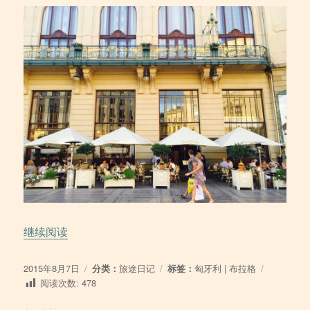
“2015/08/07 在布拉格”
继续阅读
发
分
标
2015年8月7日
分类：
旅途日记
标签：
匈牙利
|
布拉格
布
类
签
阅读次数:
478
于