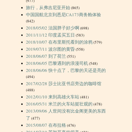
(977)
旅行，从弗吉尼亚开始
(865)
中国国航北京到悉尼CA173商务舱体验
(842)
2018/05/02 法国胖子好少啊
(698)
2011/11/12 印度孟买五日
(583)
2018/10/07 在布里斯托看到的涂鸦
(579)
2019/07/11 波尔图的黄昏
(558)
2018/06/07 到了荷兰
(551)
2018/06/05 巴黎遇到的浪漫司机
(548)
2018/06/06 快十点了，巴黎的天还是亮的
(494)
2017/02/28 莎士比亚书店旁边的咖啡馆
(488)
2012/01/10 来到高雄火车站
(481)
2016/05/31 米兰的火车站挺壮观的
(478)
2013/09/06 人世间没有比金阁更美的东西
了
(477)
2015/08/07 在布拉格
(476)
2014/07/19 芝加哥真的很美