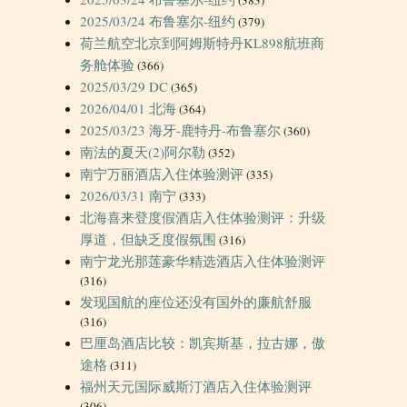
2025/03/24 布鲁塞尔-纽约
(379)
荷兰航空北京到阿姆斯特丹KL898航班商
务舱体验
(366)
2025/03/29 DC
(365)
2026/04/01 北海
(364)
2025/03/23 海牙-鹿特丹-布鲁塞尔
(360)
南法的夏天(2)阿尔勒
(352)
南宁万丽酒店入住体验测评
(335)
2026/03/31 南宁
(333)
北海喜来登度假酒店入住体验测评：升级
厚道，但缺乏度假氛围
(316)
南宁龙光那莲豪华精选酒店入住体验测评
(316)
发现国航的座位还没有国外的廉航舒服
(316)
巴厘岛酒店比较：凯宾斯基，拉古娜，傲
途格
(311)
福州天元国际威斯汀酒店入住体验测评
(306)