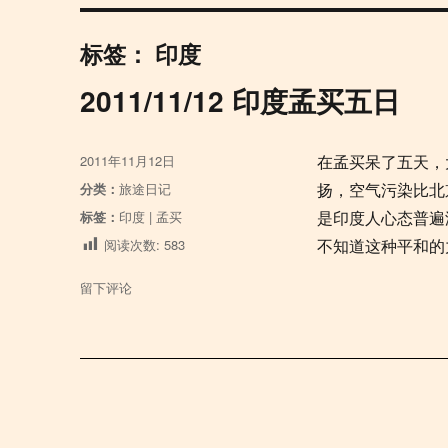
标签：
印度
2011/11/12 印度孟买五日
发
2011年11月12日
在孟买呆了五天，
布
分
分类：
旅途日记
扬，空气污染比北
于
类
标
标签：
印度
|
孟买
是印度人心态普遍
签
阅读次数:
583
不知道这种平和的力量
于
留下评论
2011/11/12
印
度
孟
买
五
日