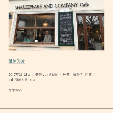
“2017/02/28 莎士比亚书店旁边的咖啡馆”
继续阅读
发
分
标
2017年2月28日
分类：
旅途日记
标签：
咖啡馆
|
巴黎
布
类
签
阅读次数:
493
于
于
留下评论
2017/02/28
莎
士
比