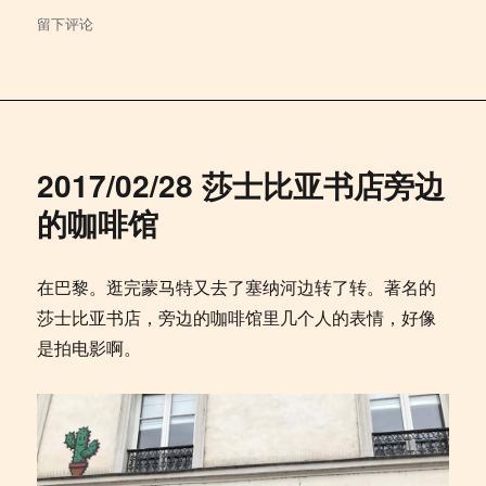
于
留下评论
2018/06/06
快
十
点
了，
巴
2017/02/28 莎士比亚书店旁边
黎
的
的咖啡馆
天
还
是
在巴黎。逛完蒙马特又去了塞纳河边转了转。著名的
亮
莎士比亚书店，旁边的咖啡馆里几个人的表情，好像
的
是拍电影啊。