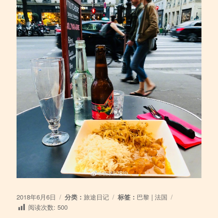
发
分
标
2018年6月6日
分类：
旅途日记
标签：
巴黎
|
法国
布
类
签
阅读次数:
500
于