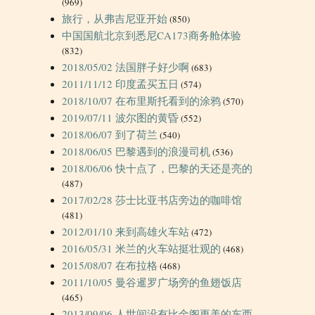
(969)
旅行，从弗吉尼亚开始
(850)
中国国航北京到悉尼CA173商务舱体验
(832)
2018/05/02 法国胖子好少啊
(683)
2011/11/12 印度孟买五日
(574)
2018/10/07 在布里斯托看到的涂鸦
(570)
2019/07/11 波尔图的黄昏
(552)
2018/06/07 到了荷兰
(540)
2018/06/05 巴黎遇到的浪漫司机
(536)
2018/06/06 快十点了，巴黎的天还是亮的
(487)
2017/02/28 莎士比亚书店旁边的咖啡馆
(481)
2012/01/10 来到高雄火车站
(472)
2016/05/31 米兰的火车站挺壮观的
(468)
2015/08/07 在布拉格
(468)
2011/10/05 曼谷暹罗广场旁的鱼翅饭店
(465)
2013/09/06 人世间没有比金阁更美的东西