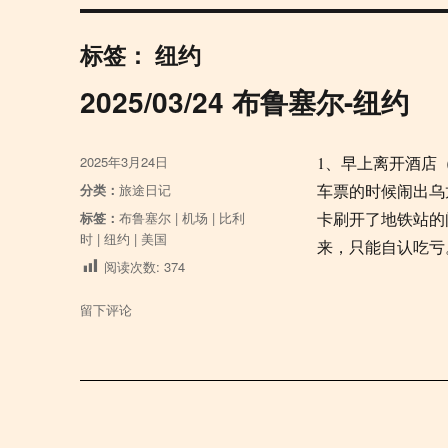
标签：
纽约
2025/03/24 布鲁塞尔-纽约
发
2025年3月24日
1、早上离开酒店
布
分
分类：
旅途日记
车票的时候闹出乌
于
类
标
标签：
布鲁塞尔
|
机场
|
比利
卡刷开了地铁站的
签
时
|
纽约
|
美国
来，只能自认吃
阅读次数:
374
于
留下评论
2025/03/24
布
鲁
塞
尔-
纽