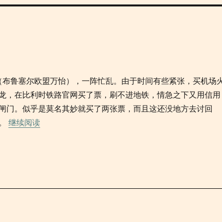
（布鲁塞尔欧盟万怡），一阵忙乱。由于时间有些紧张，买机场
龙，在比利时铁路官网买了票，刷不进地铁，情急之下又用信用
闸门。似乎是莫名其妙就买了两张票，而且这还没地方去讨回
“2025/03/24 布鲁塞尔-纽约”
亏。
继续阅读