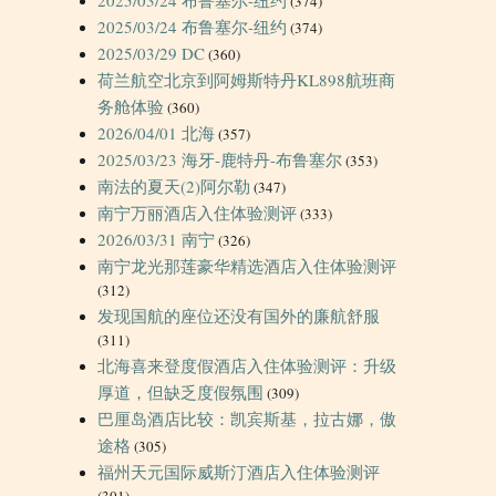
(374)
2025/03/24 布鲁塞尔-纽约
(374)
2025/03/29 DC
(360)
荷兰航空北京到阿姆斯特丹KL898航班商
务舱体验
(360)
2026/04/01 北海
(357)
2025/03/23 海牙-鹿特丹-布鲁塞尔
(353)
南法的夏天(2)阿尔勒
(347)
南宁万丽酒店入住体验测评
(333)
2026/03/31 南宁
(326)
南宁龙光那莲豪华精选酒店入住体验测评
(312)
发现国航的座位还没有国外的廉航舒服
(311)
北海喜来登度假酒店入住体验测评：升级
厚道，但缺乏度假氛围
(309)
巴厘岛酒店比较：凯宾斯基，拉古娜，傲
途格
(305)
福州天元国际威斯汀酒店入住体验测评
(301)